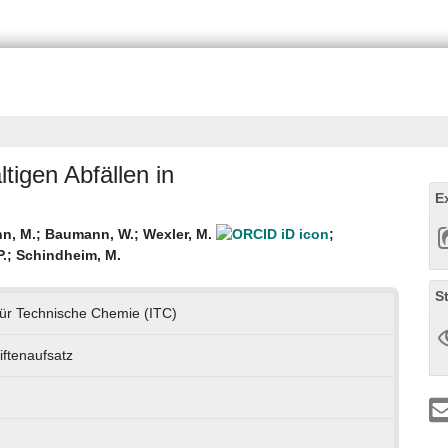
igen Abfällen in
E
n, M.
;
Baumann, W.
;
Wexler, M.
;
P.
;
Schindheim, M.
S
 für Technische Chemie (ITC)
iftenaufsatz
h