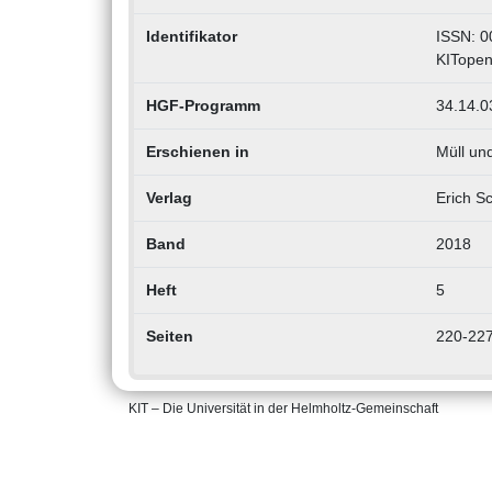
Identifikator
ISSN: 0
KITopen
HGF-Programm
34.14.0
Erschienen in
Müll und
Verlag
Erich S
Band
2018
Heft
5
Seiten
220-22
KIT – Die Universität in der Helmholtz-Gemeinschaft