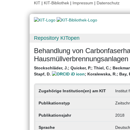
KIT
|
KIT-Bibliothek
|
Impressum
|
Datenschutz
Repository KITopen
Behandlung von Carbonfaserhalt
Hausmüllverbrennungsanlagen
Stockschläder, J.
;
Quicker, P.
;
Thiel, C.
;
Beckman
Stapf, D.
;
Koralewska, R.
;
Bay, 
Zugehörige Institution(en) am KIT
Institut
Publikationstyp
Zeitschr
Publikationsjahr
2018
Sprache
Deutsc