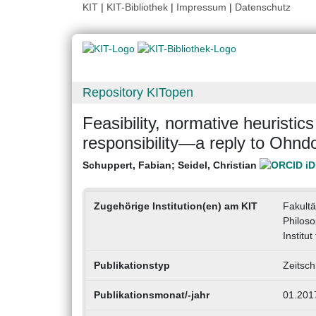
KIT
|
KIT-Bibliothek
|
Impressum
|
Datenschutz
Repository KITopen
Feasibility, normative heuristics
responsibility—a reply to Ohndor
Schuppert, Fabian
;
Seidel, Christian
Zugehörige Institution(en) am KIT
Fakultä
Philoso
Institu
Publikationstyp
Zeitsch
Publikationsmonat/-jahr
01.201