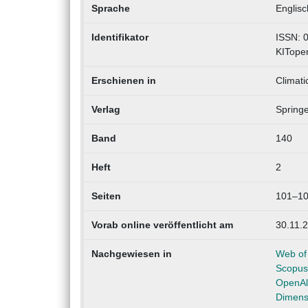
Sprache
Englisc
Identifikator
ISSN: 
KITope
Erschienen in
Climati
Verlag
Springe
Band
140
Heft
2
Seiten
101–1
Vorab online veröffentlicht am
30.11.
Nachgewiesen in
Web of
Scopus
OpenAl
Dimens