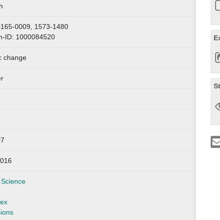
h
0165-0009, 1573-1480
n-ID: 1000084520
E
c change
r
S
07
2016
 Science
ex
ions