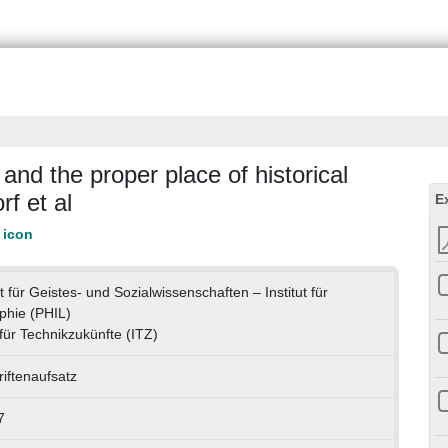
 and the proper place of historical
f et al
E
t für Geistes- und Sozialwissenschaften – Institut für
phie (PHIL)
t für Technikzukünfte (ITZ)
riftenaufsatz
7