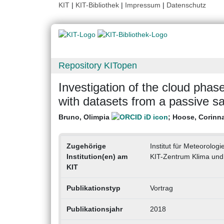
KIT
|
KIT-Bibliothek
|
Impressum
|
Datenschutz
Repository KITopen
Investigation of the cloud phas
with datasets from a passive sa
Bruno, Olimpia
;
Hoose, Corinn
Zugehörige
Institut für Meteorolo
Institution(en) am
KIT-Zentrum Klima und
KIT
Publikationstyp
Vortrag
Publikationsjahr
2018