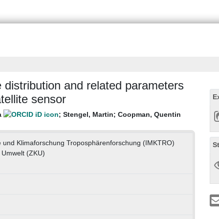
e distribution and related parameters
tellite sensor
E
a
;
Stengel, Martin
;
Coopman, Quentin
gie und Klimaforschung Troposphärenforschung (IMKTRO)
S
 Umwelt (ZKU)