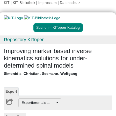
KIT
|
KIT-Bibliothek
|
Impressum
|
Datenschutz
Suche im KITopen-Katalog
Repository KITopen
Improving marker based inverse
kinematics solutions for under-
determined spinal models
Simonidis, Christian
;
Seemann, Wolfgang
Export
Exportieren als ...