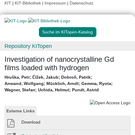
KIT
|
KIT-Bibliothek
|
Impressum
|
Datenschutz
Suche im KITopen-Katalog
Repository KITopen
Investigation of nanocrystalline Gd
films loaded with hydrogen
Hruška, Petr
;
Čížek, Jakub
;
Dobroň, Patrik
;
Anwand, Wolfgang
;
Mücklich, Arndt
;
Gemma, Ryota
;
Wagner, Stefan
;
Uchida, Helmut
;
Pundt, Astrid
Externe Links
Download