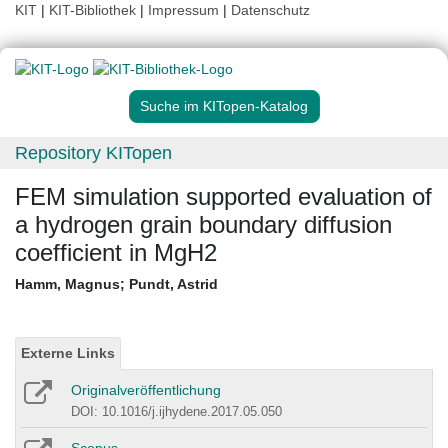
KIT
|
KIT-Bibliothek
|
Impressum
|
Datenschutz
Suche im KITopen-Katalog
Repository KITopen
FEM simulation supported evaluation of
a hydrogen grain boundary diffusion
coefficient in MgH2
Hamm, Magnus
;
Pundt, Astrid
Externe Links
Originalveröffentlichung
DOI: 10.1016/j.ijhydene.2017.05.050