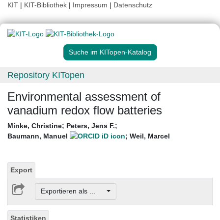
KIT
|
KIT-Bibliothek
|
Impressum
|
Datenschutz
Suche im KITopen-Katalog
Repository KITopen
Environmental assessment of
vanadium redox flow batteries
Minke, Christine
;
Peters, Jens F.
;
Baumann, Manuel
;
Weil, Marcel
Export
Exportieren als ...
Statistiken