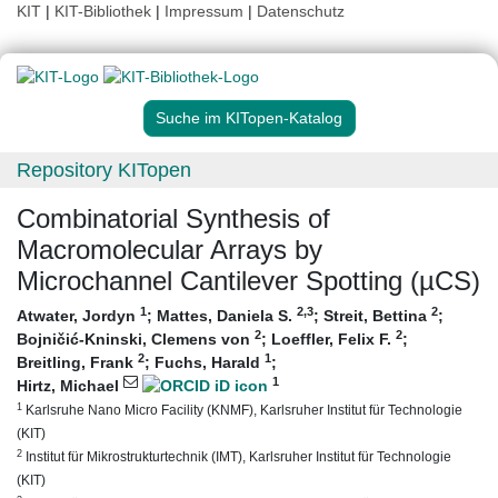
KIT
|
KIT-Bibliothek
|
Impressum
|
Datenschutz
Suche im KITopen-Katalog
Repository KITopen
Combinatorial Synthesis of
Macromolecular Arrays by
Microchannel Cantilever Spotting (µCS)
1
2
,3
2
Atwater, Jordyn
;
Mattes, Daniela S.
;
Streit, Bettina
;
2
2
Bojničić-Kninski, Clemens von
;
Loeffler, Felix F.
;
2
1
Breitling, Frank
;
Fuchs, Harald
;
1
Hirtz, Michael
1
Karlsruhe Nano Micro Facility (KNMF), Karlsruher Institut für Technologie
(KIT)
2
Institut für Mikrostrukturtechnik (IMT), Karlsruher Institut für Technologie
(KIT)