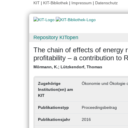
KIT
|
KIT-Bibliothek
|
Impressum
|
Datenschutz
Repository KITopen
The chain of effects of energy r
profitability – a contribution to
Mörmann, K.
;
Lützkendorf, Thomas
Zugehörige
Ökonomie und Ökologie
Institution(en) am
KIT
Publikationstyp
Proceedingsbeitrag
Publikationsjahr
2016