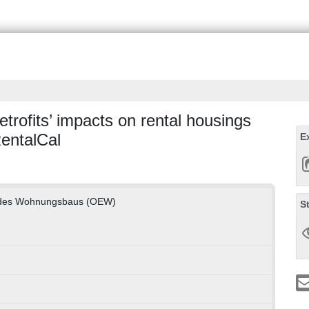
etrofits’ impacts on rental housings
 RentalCal
E
 des Wohnungsbaus (OEW)
S