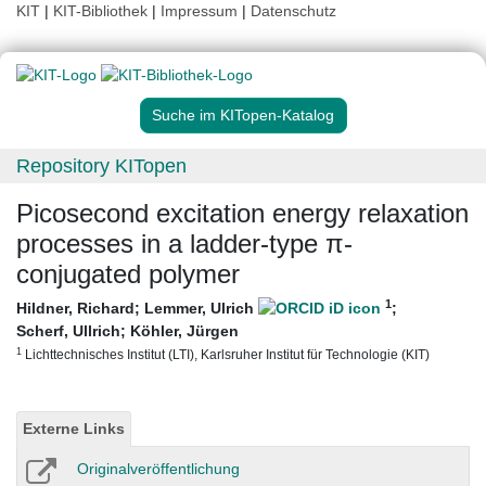
KIT
|
KIT-Bibliothek
|
Impressum
|
Datenschutz
Suche im KITopen-Katalog
Repository KITopen
Picosecond excitation energy relaxation
processes in a ladder-type π-
conjugated polymer
1
Hildner, Richard
;
Lemmer, Ulrich
;
Scherf, Ullrich
;
Köhler, Jürgen
1
Lichttechnisches Institut (LTI), Karlsruher Institut für Technologie (KIT)
Externe Links
Originalveröffentlichung