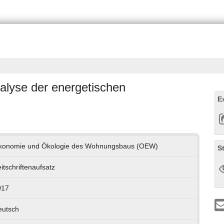
nalyse der energetischen
E
konomie und Ökologie des Wohnungsbaus (OEW)
S
itschriftenaufsatz
017
eutsch