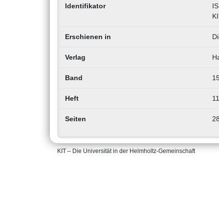
Identifikator
IS
KI
Erschienen in
Di
Verlag
H
Band
1
Heft
1
Seiten
2
KIT – Die Universität in der Helmholtz-Gemeinschaft