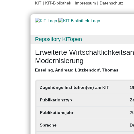
KIT
|
KIT-Bibliothek
|
Impressum
|
Datenschutz
Repository KITopen
Erweiterte Wirtschaftlichkeitsa
Modernisierung
Enseling, Andreas
;
Lützkendorf, Thomas
Zugehörige Institution(en) am KIT
Ö
Publikationstyp
Ze
Publikationsjahr
2
Sprache
D