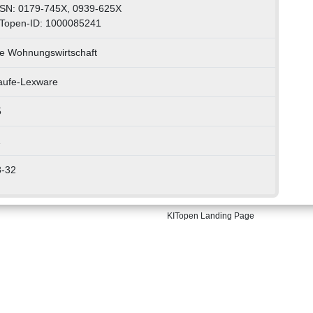
SN: 0179-745X, 0939-625X
Topen-ID: 1000085241
e Wohnungswirtschaft
aufe-Lexware
5
1
8-32
KITopen Landing Page