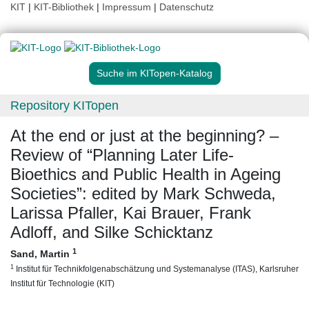
KIT
|
KIT-Bibliothek
|
Impressum
|
Datenschutz
Suche im KITopen-Katalog
Repository KITopen
At the end or just at the beginning? –
Review of “Planning Later Life-
Bioethics and Public Health in Ageing
Societies”: edited by Mark Schweda,
Larissa Pfaller, Kai Brauer, Frank
Adloff, and Silke Schicktanz
1
Sand, Martin
1
Institut für Technikfolgenabschätzung und Systemanalyse (ITAS), Karlsruher
Institut für Technologie (KIT)