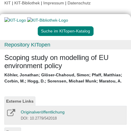
KIT
|
KIT-Bibliothek
|
Impressum
|
Datenschutz
Suche im KITopen-Katalog
Repository KITopen
Scoping study on modelling of EU
environment policy
Köhler, Jonathan
;
Glöser-Chahoud, Simon
;
Pfaff, Matthias
;
Corbin, M.
;
Hogg, D.
;
Sorensen, Michael Munk
;
Maratou, A.
Externe Links
Originalveröffentlichung
DOI: 10.2779/542018