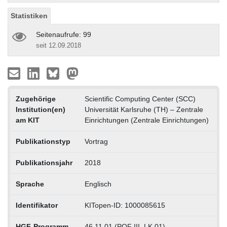
Statistiken
Seitenaufrufe: 99
seit 12.09.2018
Zugehörige
Scientific Computing Center (SCC)
Institution(en)
Universität Karlsruhe (TH) – Zentrale
am KIT
Einrichtungen (Zentrale Einrichtungen)
Publikationstyp
Vortrag
Publikationsjahr
2018
Sprache
Englisch
Identifikator
KITopen-ID: 1000085615
HGF-Programm
46.11.01 (POF III, LK 01)