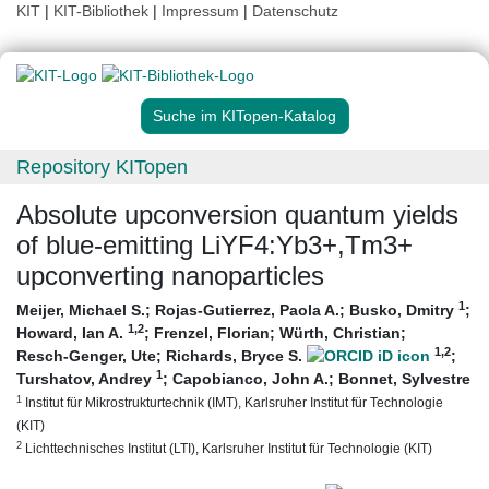
KIT
|
KIT-Bibliothek
|
Impressum
|
Datenschutz
Suche im KITopen-Katalog
Repository KITopen
Absolute upconversion quantum yields
of blue-emitting LiYF4:Yb3+,Tm3+
upconverting nanoparticles
1
Meijer, Michael S.
;
Rojas-Gutierrez, Paola A.
;
Busko, Dmitry
;
1
,2
Howard, Ian A.
;
Frenzel, Florian
;
Würth, Christian
;
1
,2
Resch-Genger, Ute
;
Richards, Bryce S.
;
1
Turshatov, Andrey
;
Capobianco, John A.
;
Bonnet, Sylvestre
1
Institut für Mikrostrukturtechnik (IMT), Karlsruher Institut für Technologie
(KIT)
2
Lichttechnisches Institut (LTI), Karlsruher Institut für Technologie (KIT)