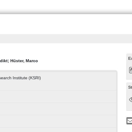
E
dikt
;
Hüster, Marco
earch Institute (KSRI)
S