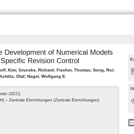
he Development of Numerical Models
g Specific Revision Control
E
off, Kim
;
Grunzke, Richard
;
Fischer, Thomas
;
Song, Rui
;
Kolditz, Olaf
;
Nagel, Wolfgang E.
S
enter (SCC)
TH) – Zentrale Einrichtungen (Zentrale Einrichtungen)