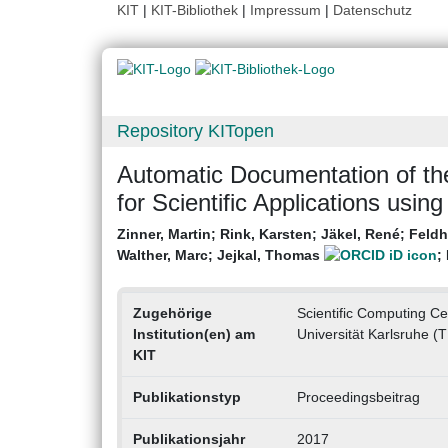
KIT
|
KIT-Bibliothek
|
Impressum
|
Datenschutz
Repository KITopen
Automatic Documentation of t
for Scientific Applications usin
Zinner, Martin
;
Rink, Karsten
;
Jäkel, René
;
Feldh
Walther, Marc
;
Jejkal, Thomas
;
Zugehörige
Scientific Computing C
Institution(en) am
Universität Karlsruhe (
KIT
Publikationstyp
Proceedingsbeitrag
Publikationsjahr
2017