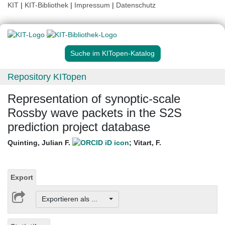
KIT
|
KIT-Bibliothek
|
Impressum
|
Datenschutz
Suche im KITopen-Katalog
Repository KITopen
Representation of synoptic-scale
Rossby wave packets in the S2S
prediction project database
Quinting, Julian F.
;
Vitart, F.
Export
Exportieren als ...