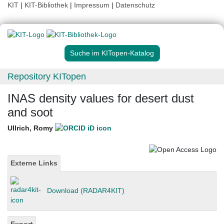
KIT
|
KIT-Bibliothek
|
Impressum
|
Datenschutz
Suche im KITopen-Katalog
Repository KITopen
INAS density values for desert dust
and soot
Ullrich, Romy
Externe Links
Download (RADAR4KIT)
Export