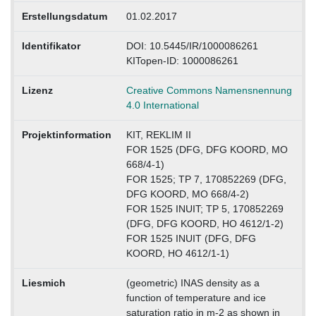
Erstellungsdatum
01.02.2017
Identifikator
DOI: 10.5445/IR/1000086261
KITopen-ID: 1000086261
Lizenz
Creative Commons Namensnennung
4.0 International
Projektinformation
KIT, REKLIM II
FOR 1525 (DFG, DFG KOORD, MO
668/4-1)
FOR 1525; TP 7, 170852269 (DFG,
DFG KOORD, MO 668/4-2)
FOR 1525 INUIT; TP 5, 170852269
(DFG, DFG KOORD, HO 4612/1-2)
FOR 1525 INUIT (DFG, DFG
KOORD, HO 4612/1-1)
Liesmich
(geometric) INAS density as a
function of temperature and ice
saturation ratio in m-2 as shown in