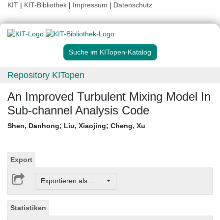
KIT
|
KIT-Bibliothek
|
Impressum
|
Datenschutz
Suche im KITopen-Katalog
Repository KITopen
An Improved Turbulent Mixing Model In
Sub-channel Analysis Code
Shen, Danhong
;
Liu, Xiaojing
;
Cheng, Xu
Export
Exportieren als ...
Statistiken