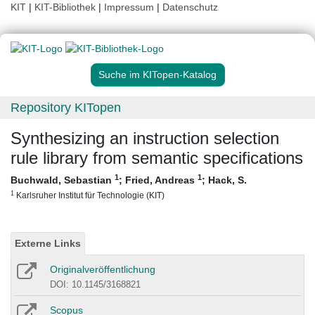
KIT
|
KIT-Bibliothek
|
Impressum
|
Datenschutz
Suche im KITopen-Katalog
Repository KITopen
Synthesizing an instruction selection
rule library from semantic specifications
1
1
Buchwald, Sebastian
;
Fried, Andreas
;
Hack, S.
1
Karlsruher Institut für Technologie (KIT)
Externe Links
Originalveröffentlichung
DOI: 10.1145/3168821
Scopus