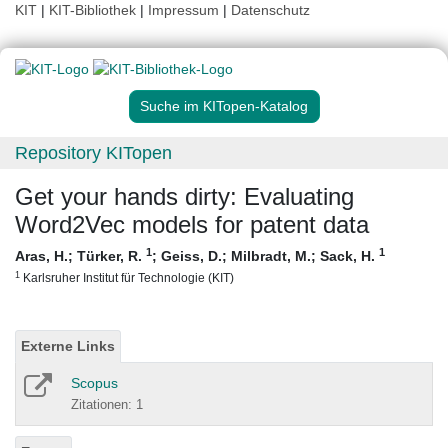
KIT
|
KIT-Bibliothek
|
Impressum
|
Datenschutz
Suche im KITopen-Katalog
Repository KITopen
Get your hands dirty: Evaluating
Word2Vec models for patent data
1
1
Aras, H.
;
Türker, R.
;
Geiss, D.
;
Milbradt, M.
;
Sack, H.
1
Karlsruher Institut für Technologie (KIT)
Externe Links
Scopus
Zitationen: 1