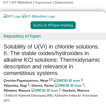
KIT
|
KIT-Bibliothek
|
Impressum
|
Datenschutz
Suche im KITopen-Katalog
Repository KITopen
Solubility of U(VI) in chloride solutions.
II. The stable oxides/hydroxides in
alkaline KCl solutions: Thermodynamic
description and relevance in
cementitious systems
1
Çevirim-Papaioannou, Neşe
;
1
1
Yalçıntaş, Ezgi
;
Gaona, Xavier
;
1
Altmaier, Marcus
;
Geckeis, Marcus
1
Institut für Nukleare Entsorgung (INE), Karlsruher Institut für Technologie
(KIT)