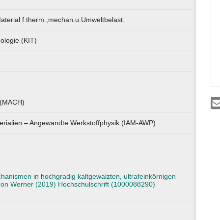
Material f.therm.,mechan.u.Umweltbelast.
nologie (KIT)
u (MACH)
terialien – Angewandte Werkstoffphysik (IAM-AWP)
anismen in hochgradig kaltgewalzten, ultrafeinkörnigen
on Werner (2019) Hochschulschrift (1000088290)