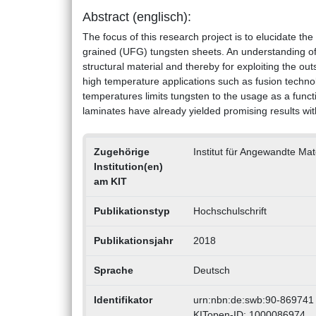
Abstract (englisch):
The focus of this research project is to elucidate the
grained (UFG) tungsten sheets. An understanding of
structural material and thereby for exploiting the 
high temperature applications such as fusion technolo
temperatures limits tungsten to the usage as a functio
laminates have already yielded promising results with
Zugehörige
Institut für Angewandte Ma
Institution(en)
am KIT
Publikationstyp
Hochschulschrift
Publikationsjahr
2018
Sprache
Deutsch
Identifikator
urn:nbn:de:swb:90-869741
KITopen-ID: 1000086974