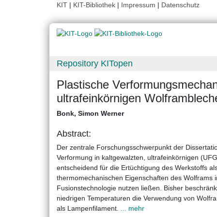
KIT
|
KIT-Bibliothek
|
Impressum
|
Datenschutz
Repository KITopen
Plastische Verformungsmechani
ultrafeinkörnigen Wolframblech
Bonk, Simon Werner
Abstract:
Der zentrale Forschungsschwerpunkt der Dissertatio
Verformung in kaltgewalzten, ultrafeinkörnigen (UF
entscheidend für die Ertüchtigung des Werkstoffs al
thermomechanischen Eigenschaften des Wolframs 
Fusionstechnologie nutzen ließen. Bisher beschränk
niedrigen Temperaturen die Verwendung von Wolfram 
als Lampenfilament.
... mehr