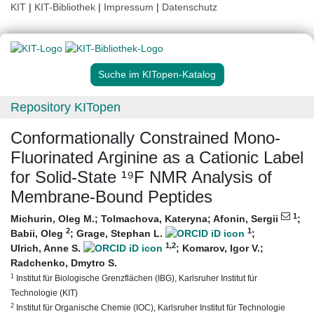
KIT
|
KIT-Bibliothek
|
Impressum
|
Datenschutz
Suche im KITopen-Katalog
Repository KITopen
Conformationally Constrained Mono-
Fluorinated Arginine as a Cationic Label
for Solid-State ¹⁹F NMR Analysis of
Membrane-Bound Peptides
1
Michurin, Oleg M.
;
Tolmachova, Kateryna
;
Afonin, Sergii
;
2
1
Babii, Oleg
;
Grage, Stephan L.
;
1
,2
Ulrich, Anne S.
;
Komarov, Igor V.
;
Radchenko, Dmytro S.
1
Institut für Biologische Grenzflächen (IBG), Karlsruher Institut für
Technologie (KIT)
2
Institut für Organische Chemie (IOC), Karlsruher Institut für Technologie