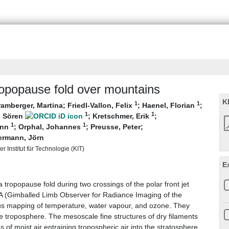
tropopause fold over mountains
K
1
1
ramberger, Martina
;
Friedl-Vallon, Felix
;
Haenel, Florian
;
1
1
, Sören
;
Kretschmer, Erik
;
1
1
ann
;
Orphal, Johannes
;
Preusse, Peter
;
rmann, Jörn
r Institut für Technologie (KIT)
E
tropopause fold during two crossings of the polar front jet
A (Gimballed Limb Observer for Radiance Imaging of the
us mapping of temperature, water vapour, and ozone. They
he troposphere. The mesoscale fine structures of dry filaments
s of moist air entraining tropospheric air into the stratosphere