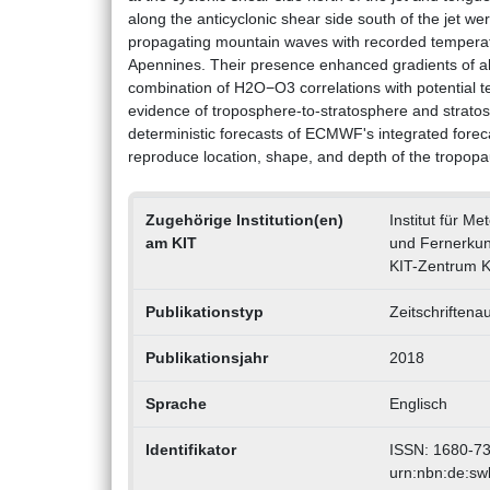
along the anticyclonic shear side south of the jet we
propagating mountain waves with recorded temperat
Apennines. Their presence enhanced gradients of all v
combination of H2O−O3 correlations with potential t
evidence of troposphere-to-stratosphere and strato
deterministic forecasts of ECMWF's integrated forec
reproduce location, shape, and depth of the tropopa
Zugehörige Institution(en)
Institut für 
am KIT
und Fernerku
KIT-Zentrum K
Publikationstyp
Zeitschriftena
Publikationsjahr
2018
Sprache
Englisch
Identifikator
ISSN: 1680-7
urn:nbn:de:s