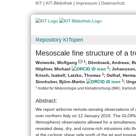
KIT
|
KIT-Bibliothek
|
Impressum
|
Datenschutz
Repository KITopen
Mesoscale fine structure of a 
1
Woiwode, Wolfgang
;
Dörnbrack, Andreas
;
B
1
Höpfner, Michael
;
Johansson
1
Krisch, Isabell
;
Latzko, Thomas
;
Oelhaf, Herm
1
Sinnhuber, Björn-Martin
;
Unge
1
Institut für Meteorologie und Klimaforschung (IMK), Karlsruhe
Abstract:
We report airborne remote-sensing observations of a 
over northern Italy on 12 January 2016. The GLORI
Atmosphere) observations allowed for a simultaneo
revealed deep, dry, and ozone-rich intrusions into t
at the cyclonic shear side north of the jet and tongue