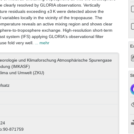
re clearly resolved by GLORIA observations. Vertically
ure residuals exceeding ±3 K were detected above the
ariables locally in the vicinity of the tropopause. The
emperature reveals an active mixing region and shows clear
sphere-to-troposphere exchange. High-resolution short-term
ast system (IFS) applying GLORIA's observational filter
use fold very well.
... mehr
E
Meteorologie und Klimaforschung Atmosphärische Spurengase
ndung (IMKASF)
lima und Umwelt (ZKU)
S
ufsatz
324
wb:90-871759