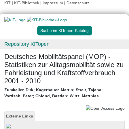
KIT
|
KIT-Bibliothek
|
Impressum
|
Datenschutz
Suche im KITopen-Katalog
Repository KITopen
Deutsches Mobilitätspanel (MOP) -
Statistiken zur Alltagsmobilität sowie zu
Fahrleistung und Kraftstoffverbrauch
2001 - 2010
Zumkeller, Dirk
;
Kagerbauer, Martin
;
Streit, Tajana
;
Vortisch, Peter
;
Chlond, Bastian
;
Wirtz, Matthias
Externe Links