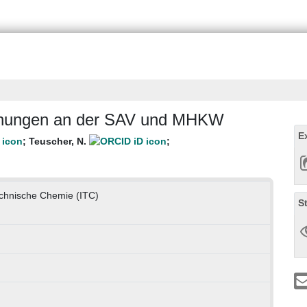
uchungen an der SAV und MHKW
E
;
Teuscher, N.
;
Technische Chemie (ITC)
S