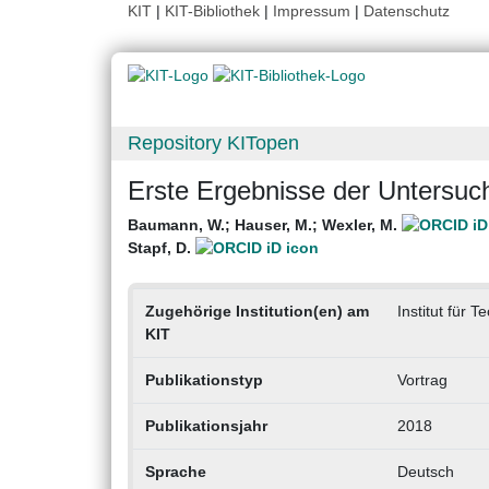
KIT
|
KIT-Bibliothek
|
Impressum
|
Datenschutz
Repository KITopen
Erste Ergebnisse der Unters
Baumann, W.
;
Hauser, M.
;
Wexler, M.
Stapf, D.
Zugehörige Institution(en) am
Institut für 
KIT
Publikationstyp
Vortrag
Publikationsjahr
2018
Sprache
Deutsch