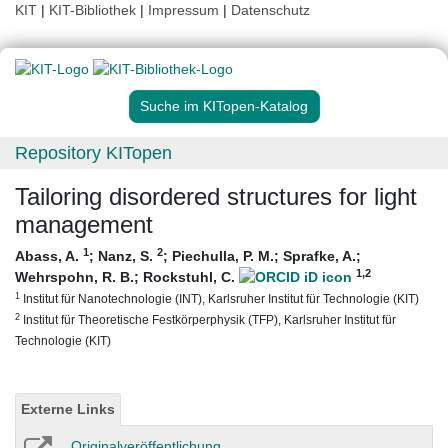
KIT
|
KIT-Bibliothek
|
Impressum
|
Datenschutz
Suche im KITopen-Katalog
Repository KITopen
Tailoring disordered structures for light
management
1
2
Abass, A.
;
Nanz, S.
;
Piechulla, P. M.
;
Sprafke, A.
;
1
,2
Wehrspohn, R. B.
;
Rockstuhl, C.
1
Institut für Nanotechnologie (INT), Karlsruher Institut für Technologie (KIT)
2
Institut für Theoretische Festkörperphysik (TFP), Karlsruher Institut für
Technologie (KIT)
Externe Links
Originalveröffentlichung