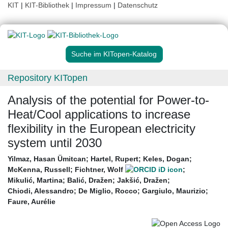
KIT
|
KIT-Bibliothek
|
Impressum
|
Datenschutz
Suche im KITopen-Katalog
Repository KITopen
Analysis of the potential for Power-to-
Heat/Cool applications to increase
flexibility in the European electricity
system until 2030
Yilmaz, Hasan Ümitcan
;
Hartel, Rupert
;
Keles, Dogan
;
McKenna, Russell
;
Fichtner, Wolf
;
Mikulić, Martina
;
Balić, Dražen
;
Jakšić, Dražen
;
Chiodi, Alessandro
;
De Miglio, Rocco
;
Gargiulo, Maurizio
;
Faure, Aurélie