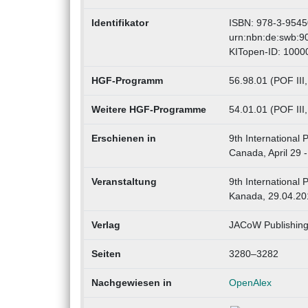
Identifikator
ISBN: 978-3-9545
urn:nbn:de:swb:9
KITopen-ID: 100
HGF-Programm
56.98.01 (POF III
Weitere HGF-Programme
54.01.01 (POF III,
Erschienen in
9th International 
Canada, April 29 -
Veranstaltung
9th International 
Kanada, 29.04.20
Verlag
JACoW Publishin
Seiten
3280–3282
Nachgewiesen in
OpenAlex