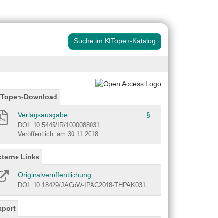
Suche im KITopen-Katalog
ITopen-Download
Verlagsausgabe
§
DOI: 10.5445/IR/1000088031
Veröffentlicht am 30.11.2018
xterne Links
Originalveröffentlichung
DOI: 10.18429/JACoW-IPAC2018-THPAK031
xport