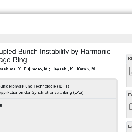
upled Bunch Instability by Harmonic
age Ring
K
kashima, Y.
;
Fujimoto, M.
;
Hayashi, K.
;
Katoh, M.
leunigerphysik und Technologie (IBPT)
Applikationen der Synchrotronstrahlung (LAS)
E
ag
E