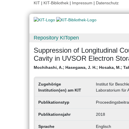
KIT
|
KIT-Bibliothek
|
Impressum
|
Datenschutz
Repository KITopen
Suppression of Longitudinal Co
Cavity in UVSOR Electron Stor
Mochihashi, A.
;
Hasegawa, J. H.
;
Hosaka, M.
;
Ta
Zugehörige
Institut für Besch
Institution(en) am KIT
Laboratorium für 
Publikationstyp
Proceedingsbeitr
Publikationsjahr
2018
Sprache
Englisch