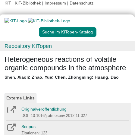
KIT
|
KIT-Bibliothek
|
Impressum
|
Datenschutz
Suche im KITopen-Katalog
Repository KITopen
Heterogeneous reactions of volatile
organic compounds in the atmosphere
Shen, Xiaoli
;
Zhao, Yue
;
Chen, Zhongming
;
Huang, Dao
Externe Links
Originalveröffentlichung
DOI: 10.1016/j.atmosenv.2012.11.027
Scopus
Zitationen: 123