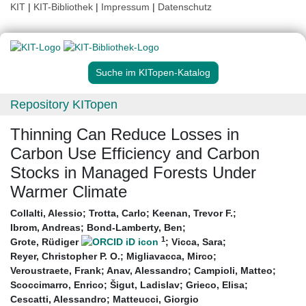
KIT
|
KIT-Bibliothek
|
Impressum
|
Datenschutz
Suche im KITopen-Katalog
Repository KITopen
Thinning Can Reduce Losses in
Carbon Use Efficiency and Carbon
Stocks in Managed Forests Under
Warmer Climate
Collalti, Alessio
;
Trotta, Carlo
;
Keenan, Trevor F.
;
Ibrom, Andreas
;
Bond-Lamberty, Ben
;
1
Grote, Rüdiger
;
Vicca, Sara
;
Reyer, Christopher P. O.
;
Migliavacca, Mirco
;
Veroustraete, Frank
;
Anav, Alessandro
;
Campioli, Matteo
;
Scoccimarro, Enrico
;
Šigut, Ladislav
;
Grieco, Elisa
;
Cescatti, Alessandro
;
Matteucci, Giorgio