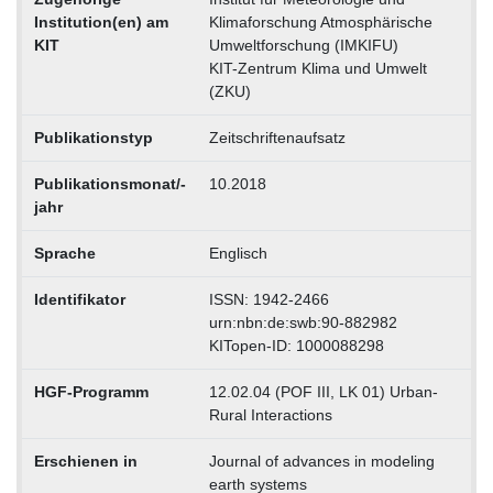
Institution(en) am
Klimaforschung Atmosphärische
KIT
Umweltforschung (IMKIFU)
KIT-Zentrum Klima und Umwelt
(ZKU)
Publikationstyp
Zeitschriftenaufsatz
Publikationsmonat/-
10.2018
jahr
Sprache
Englisch
Identifikator
ISSN: 1942-2466
urn:nbn:de:swb:90-882982
KITopen-ID: 1000088298
HGF-Programm
12.02.04 (POF III, LK 01) Urban-
Rural Interactions
Erschienen in
Journal of advances in modeling
earth systems