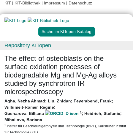
KIT
|
KIT-Bibliothek
|
Impressum
|
Datenschutz
Suche im KITopen-Katalog
Repository KITopen
The effect of osteoblasts on the
surface oxidation processes of
biodegradable Mg and Mg-Ag alloys
studied by synchrotron IR
microspectroscopy
Agha, Nezha Ahmad
;
Liu, Zhidan
;
Feyerabend, Frank
;
Willumeit-Römer, Regine
;
1
Gasharova, Billiana
;
Heidrich, Stefanie
;
Mihailova, Boriana
1
Institut für Beschleunigerphysik und Technologie (IBPT), Karlsruher Institut
für Technologie (KIT)