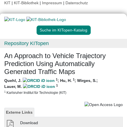
KIT
|
KIT-Bibliothek
|
Impressum
|
Datenschutz
Suche im KITopen-Katalog
Repository KITopen
An Approach to Vehicle Trajectory
Prediction Using Automatically
Generated Traffic Maps
1
1
Quehl, J.
;
Hu, H.
;
Wirges, S.
;
1
Lauer, M.
1
Karlsruher Institut für Technologie (KIT)
Externe Links
Download