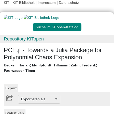
KIT
|
KIT-Bibliothek
|
Impressum
|
Datenschutz
Suche im KITopen-Katalog
Repository KITopen
PCE.jl - Towards a Julia Package for
Polynomial Chaos Expansion
Becker, Florian
;
Mühlpfordt, Tillmann
;
Zahn, Frederik
;
Faulwasser, Timm
Export
Exportieren als ...
Statistiken