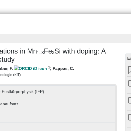
ations in Mn₁₋ₓFeₓSi with doping: A
study
E
1
ber, F.
;
Pappas, C.
hnologie (KIT)
ür Festkörperphysik (IFP)
ftenaufsatz