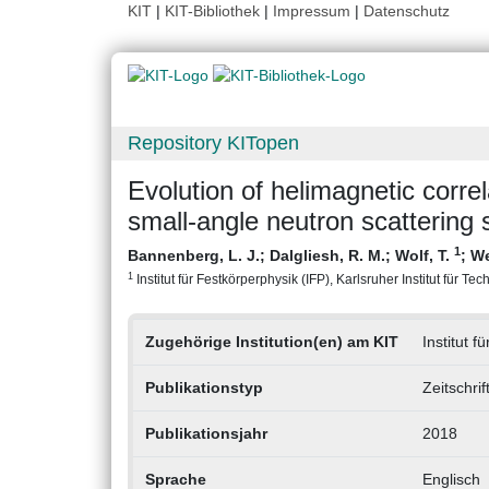
KIT
|
KIT-Bibliothek
|
Impressum
|
Datenschutz
Repository KITopen
Evolution of helimagnetic correl
small-angle neutron scattering 
1
Bannenberg, L. J.
;
Dalgliesh, R. M.
;
Wolf, T.
;
We
1
Institut für Festkörperphysik (IFP), Karlsruher Institut für Tec
Zugehörige Institution(en) am KIT
Institut f
Publikationstyp
Zeitschri
Publikationsjahr
2018
Sprache
Englisch