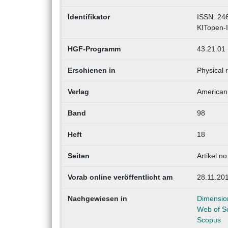
Identifikator
ISSN: 24
KITopen-
HGF-Programm
43.21.01 
Erschienen in
Physical 
Verlag
American 
Band
98
Heft
18
Seiten
Artikel n
Vorab online veröffentlicht am
28.11.20
Nachgewiesen in
Dimensio
Web of S
Scopus