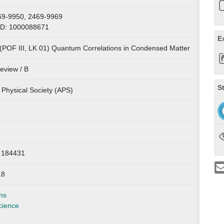
69-9950, 2469-9969
ID: 1000088671
E
(POF III, LK 01) Quantum Correlations in Condensed Matter
review / B
S
Physical Society (APS)
o 184431
18
ns
cience