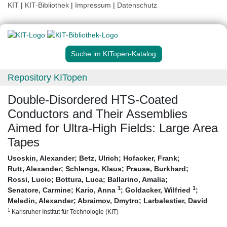
KIT
|
KIT-Bibliothek
|
Impressum
|
Datenschutz
Suche im KITopen-Katalog
Repository KITopen
Double-Disordered HTS-Coated
Conductors and Their Assemblies
Aimed for Ultra-High Fields: Large Area
Tapes
Usoskin, Alexander
;
Betz, Ulrich
;
Hofacker, Frank
;
Rutt, Alexander
;
Schlenga, Klaus
;
Prause, Burkhard
;
Rossi, Lucio
;
Bottura, Luca
;
Ballarino, Amalia
;
1
1
Senatore, Carmine
;
Kario, Anna
;
Goldacker, Wilfried
;
Meledin, Alexander
;
Abraimov, Dmytro
;
Larbalestier, David
1
Karlsruher Institut für Technologie (KIT)