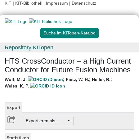
KIT
|
KIT-Bibliothek
|
Impressum
|
Datenschutz
Suche im KITopen-Katalog
Repository KITopen
HTS CrossConductor – a High Current
Conductor for Future Fusion Machines
Wolf, M. J.
;
Fietz, W. H.
;
Heller, R.
;
Weiss, K. P.
Export
Exportieren als ...
Statistiken