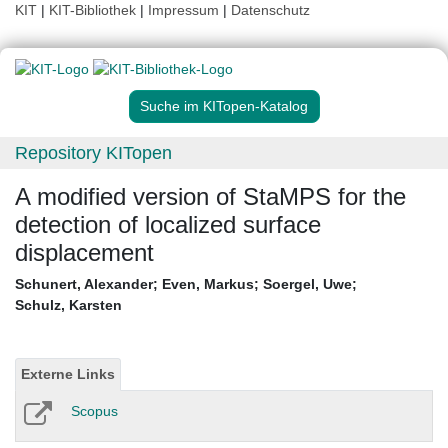
KIT
|
KIT-Bibliothek
|
Impressum
|
Datenschutz
Suche im KITopen-Katalog
Repository KITopen
A modified version of StaMPS for the
detection of localized surface
displacement
Schunert, Alexander
;
Even, Markus
;
Soergel, Uwe
;
Schulz, Karsten
Externe Links
Scopus