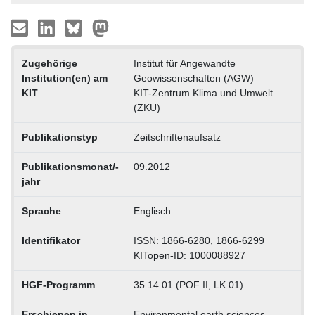
Zugehörige
Institut für Angewandte
Institution(en) am
Geowissenschaften (AGW)
KIT
KIT-Zentrum Klima und Umwelt
(ZKU)
Publikationstyp
Zeitschriftenaufsatz
Publikationsmonat/-
09.2012
jahr
Sprache
Englisch
Identifikator
ISSN: 1866-6280, 1866-6299
KITopen-ID: 1000088927
HGF-Programm
35.14.01 (POF II, LK 01)
Erschienen in
Environmental earth sciences