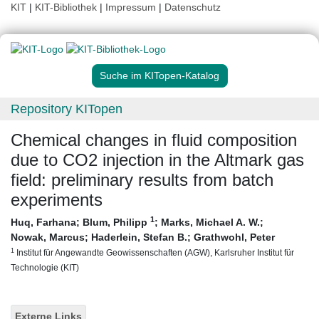
KIT
|
KIT-Bibliothek
|
Impressum
|
Datenschutz
Suche im KITopen-Katalog
Repository KITopen
Chemical changes in fluid composition
due to CO2 injection in the Altmark gas
field: preliminary results from batch
experiments
1
Huq, Farhana
;
Blum, Philipp
;
Marks, Michael A. W.
;
Nowak, Marcus
;
Haderlein, Stefan B.
;
Grathwohl, Peter
1
Institut für Angewandte Geowissenschaften (AGW), Karlsruher Institut für
Technologie (KIT)
Externe Links