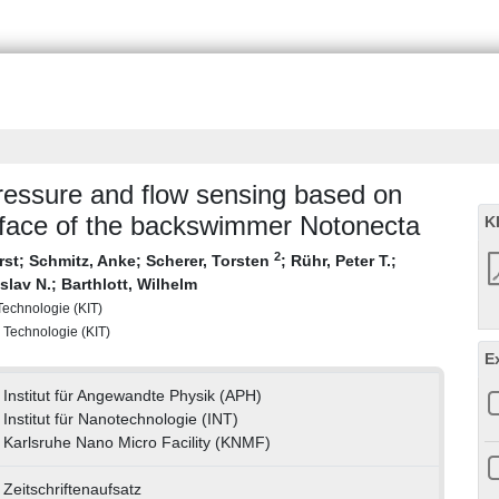
ressure and flow sensing based on
urface of the backswimmer Notonecta
K
2
rst
;
Schmitz, Anke
;
Scherer, Torsten
;
Rühr, Peter T.
;
slav N.
;
Barthlott, Wilhelm
 Technologie (KIT)
r Technologie (KIT)
E
Institut für Angewandte Physik (APH)
Institut für Nanotechnologie (INT)
Karlsruhe Nano Micro Facility (KNMF)
Zeitschriftenaufsatz