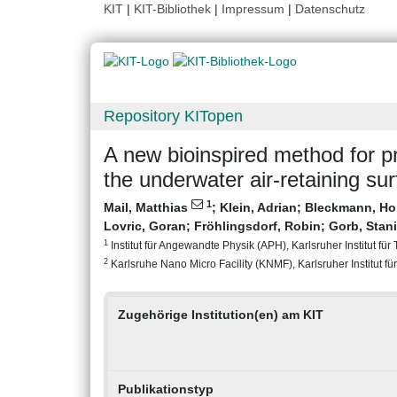
KIT
|
KIT-Bibliothek
|
Impressum
|
Datenschutz
Repository KITopen
A new bioinspired method for p
the underwater air-retaining s
1
Mail, Matthias
;
Klein, Adrian
;
Bleckmann, Ho
Lovric, Goran
;
Fröhlingsdorf, Robin
;
Gorb, Stani
1
Institut für Angewandte Physik (APH), Karlsruher Institut für
2
Karlsruhe Nano Micro Facility (KNMF), Karlsruher Institut fü
Zugehörige Institution(en) am KIT
Publikationstyp