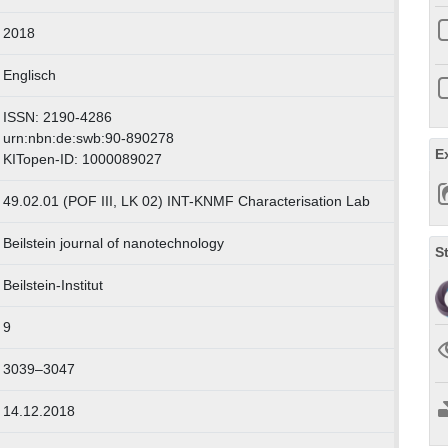
2018
Englisch
ISSN: 2190-4286
urn:nbn:de:swb:90-890278
E
KITopen-ID: 1000089027
49.02.01 (POF III, LK 02) INT-KNMF Characterisation Lab
Beilstein journal of nanotechnology
S
Beilstein-Institut
9
3039–3047
14.12.2018