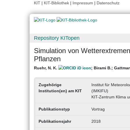
KIT
|
KIT-Bibliothek
|
Impressum
|
Datenschutz
Repository KITopen
Simulation von Wetterextremen
Pflanzen
Ruehr, N. K.
;
Birami B.
;
Gattma
Zugehörige
Institut für Meteoro
Institution(en) am KIT
(IMKIFU)
KIT-Zentrum Klima 
Publikationstyp
Vortrag
Publikationsjahr
2018