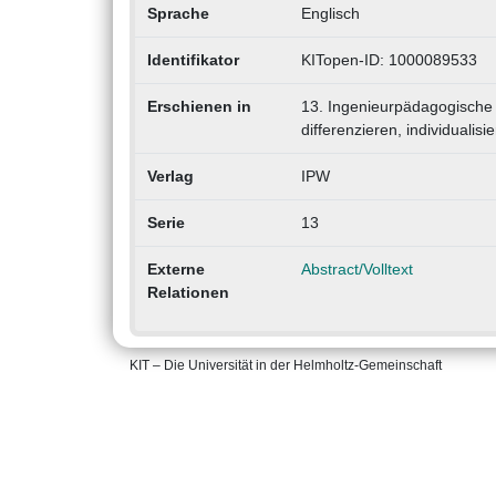
Sprache
Englisch
Identifikator
KITopen-ID: 1000089533
Erschienen in
13. Ingenieurpädagogische R
differenzieren, individualis
Verlag
IPW
Serie
13
Externe
Abstract/Volltext
Relationen
KIT – Die Universität in der Helmholtz-Gemeinschaft