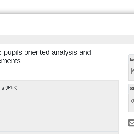
 pupils oriented analysis and
gements
E
s
ung (IPEK)
S