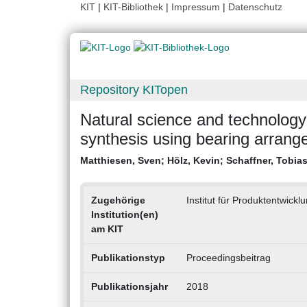
KIT
|
KIT-Bibliothek
|
Impressum
|
Datenschutz
Repository KITopen
Natural science and technology:
synthesis using bearing arran
Matthiesen, Sven
;
Hölz, Kevin
;
Schaffner, Tobia
Zugehörige
Institut für Produktentwickl
Institution(en)
am KIT
Publikationstyp
Proceedingsbeitrag
Publikationsjahr
2018