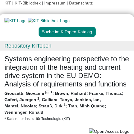
KIT
|
KIT-Bibliothek
|
Impressum
|
Datenschutz
Suche im KITopen-Katalog
Repository KITopen
Systems engineering perspective to the
integration of the heating and current
drive system in the EU DEMO:
Analysis of requirements and functions
1
Grossetti, Giovanni
;
Brown, Richard
;
Franke, Thomas
;
1
Gafert, Juergen
;
Galliara, Tanya
;
Jenkins, Ian
;
1
Mantel, Nicolas
;
Strauß, Dirk
;
Tran, Minh Quang
;
Wenninger, Ronald
1
Karlsruher Institut für Technologie (KIT)