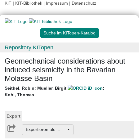
KIT
|
KIT-Bibliothek
|
Impressum
|
Datenschutz
Suche im KITopen-Katalog
Repository KITopen
Geomechanical considerations about
induced seismicity in the Bavarian
Molasse Basin
Seithel, Robin
;
Mueller, Birgit
;
Kohl, Thomas
Export
Exportieren als ...