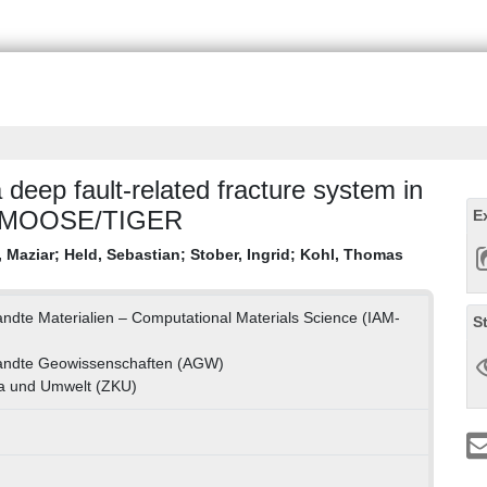
deep fault-related fracture system in
ng MOOSE/TIGER
E
 Maziar
;
Held, Sebastian
;
Stober, Ingrid
;
Kohl, Thomas
wandte Materialien – Computational Materials Science (IAM-
S
ewandte Geowissenschaften (AGW)
a und Umwelt (ZKU)