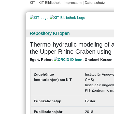
KIT
|
KIT-Bibliothek
|
Impressum
|
Datenschutz
Repository KITopen
Thermo-hydraulic modeling of a 
the Upper Rhine Graben usi
Egert, Robert
;
Gholami Korzani,
Zugehörige
Institut für Ange
Institution(en) am KIT
CMS)
Institut für Ang
KIT-Zentrum Klim
Publikationstyp
Poster
Publikationsjahr
2018