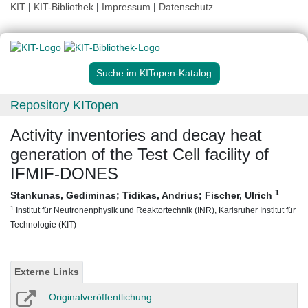
KIT
|
KIT-Bibliothek
|
Impressum
|
Datenschutz
Suche im KITopen-Katalog
Repository KITopen
Activity inventories and decay heat
generation of the Test Cell facility of
IFMIF-DONES
1
Stankunas, Gediminas
;
Tidikas, Andrius
;
Fischer, Ulrich
1
Institut für Neutronenphysik und Reaktortechnik (INR), Karlsruher Institut für
Technologie (KIT)
Externe Links
Originalveröffentlichung