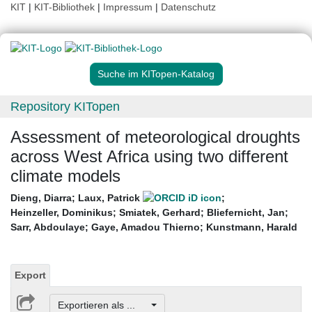
KIT
|
KIT-Bibliothek
|
Impressum
|
Datenschutz
Suche im KITopen-Katalog
Repository KITopen
Assessment of meteorological droughts
across West Africa using two different
climate models
Dieng, Diarra
;
Laux, Patrick
;
Heinzeller, Dominikus
;
Smiatek, Gerhard
;
Bliefernicht, Jan
;
Sarr, Abdoulaye
;
Gaye, Amadou Thierno
;
Kunstmann, Harald
Export
Exportieren als ...