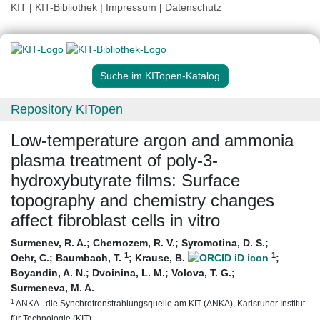
KIT
|
KIT-Bibliothek
|
Impressum
|
Datenschutz
Suche im KITopen-Katalog
Repository KITopen
Low-temperature argon and ammonia
plasma treatment of poly-3-
hydroxybutyrate films: Surface
topography and chemistry changes
affect fibroblast cells in vitro
Surmenev, R. A.
;
Chernozem, R. V.
;
Syromotina, D. S.
;
1
1
Oehr, C.
;
Baumbach, T.
;
Krause, B.
;
Boyandin, A. N.
;
Dvoinina, L. M.
;
Volova, T. G.
;
Surmeneva, M. A.
1
ANKA - die Synchrotronstrahlungsquelle am KIT (ANKA), Karlsruher Institut
für Technologie (KIT)